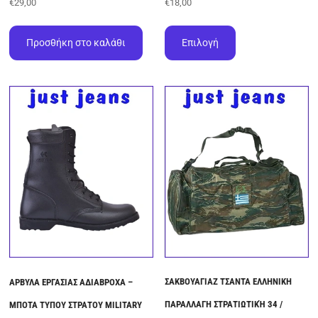
€
29,00
€
18,00
Αυτό
το
Προσθήκη στο καλάθι
Επιλογή
προϊόν
έχει
πολλαπλές
παραλλαγές.
Οι
επιλογές
μπορούν
να
επιλεγούν
στη
σελίδα
του
προϊόντος
ΣΑΚΒΟΥΑΓΙΑΖ ΤΣΑΝΤΑ ΕΛΛΗΝΙΚΗ
ΑΡΒΥΛΑ ΕΡΓΑΣΙΑΣ ΑΔΙΑΒΡΟΧΑ –
ΠΑΡΑΛΛΑΓΗ ΣΤΡΑΤΙΩΤΙΚΉ 34 /
ΜΠΟΤΑ ΤΥΠΟΥ ΣΤΡΑΤΟΥ MILITARY