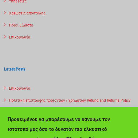
Υπηρεσιες
Χρεωσεις αποστολης
Ποιοι Είμαστε
Επικοινωνία
Latest Posts
Επικοινωνία
Πολιτικη επιστροφης προιοντων / χρηματων Refund and Returns Policy
Privacy Policy – Αποστολη προιοντων
Προκειμένου να μπορέσουμε να κάνουμε τον
Πολιτική Απορρήτου – Αποστολη προιοντων -Χρεωσεις
ιστότοπό μας όσο το δυνατόν πιο ελκυστικό
Ποιοι Είμαστε