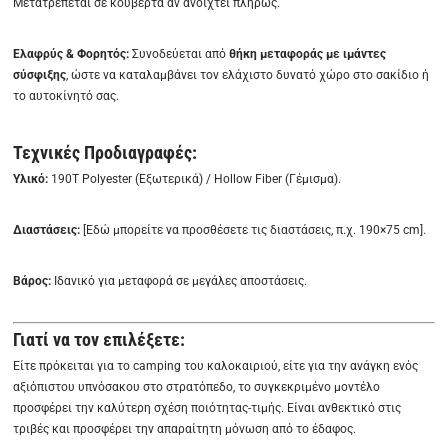
Μετατρέπεται σε κουβέρτα αν ανοιχτεί πλήρως.
Ελαφρύς & Φορητός:
Συνοδεύεται από
θήκη μεταφοράς με ιμάντες
σύσφιξης
, ώστε να καταλαμβάνει τον ελάχιστο δυνατό χώρο στο σακίδιο ή
το αυτοκίνητό σας.
Τεχνικές Προδιαγραφές:
Υλικό:
190T Polyester (Εξωτερικά) / Hollow Fiber (Γέμισμα).
Διαστάσεις:
[Εδώ μπορείτε να προσθέσετε τις διαστάσεις, π.χ. 190×75 cm].
Βάρος:
Ιδανικό για μεταφορά σε μεγάλες αποστάσεις.
Γιατί να τον επιλέξετε:
Είτε πρόκειται για το camping του καλοκαιριού, είτε για την ανάγκη ενός
αξιόπιστου υπνόσακου στο στρατόπεδο, το συγκεκριμένο μοντέλο
προσφέρει την καλύτερη σχέση ποιότητας-τιμής. Είναι ανθεκτικό στις
τριβές και προσφέρει την απαραίτητη μόνωση από το έδαφος.