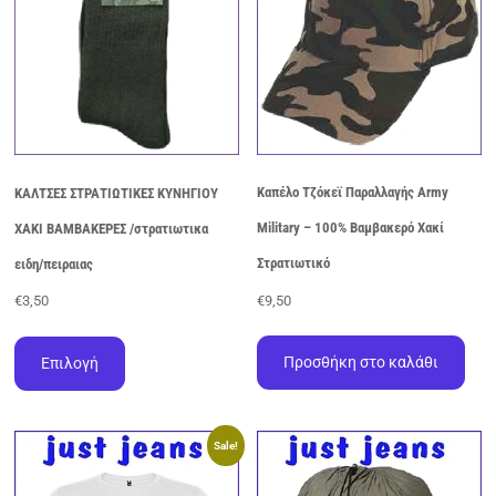
σελίδα
του
προϊόντος
Καπέλο Τζόκεϊ Παραλλαγής Army
ΚΑΛΤΣΕΣ ΣΤΡΑΤΙΩΤΙΚΕΣ ΚΥΝΗΓΙΟΥ
Military – 100% Βαμβακερό Χακί
ΧΑΚΙ ΒΑΜΒΑΚΕΡΕΣ /στρατιωτικα
Στρατιωτικό
ειδη/πειραιας
€
9,50
€
3,50
Αυτό
το
Προσθήκη στο καλάθι
Επιλογή
προϊόν
έχει
πολλαπλές
Sale!
παραλλαγές.
Οι
επιλογές