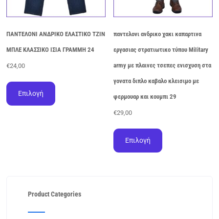
ΠΑΝΤΕΛΟΝΙ ΑΝΔΡΙΚΟ ΕΛΑΣΤΙΚΟ ΤΖΙΝ
παντελονι ανδρικο χακι καπαρτινα
ΜΠΛΕ ΚΛΑΣΣΙΚΟ ΙΣΙΑ ΓΡΑΜΜΗ 24
εργασιας στρατιωτικο τύπoυ ΜiIitary
army με πλαινες τσεπες ενισχυση στα
€
24,00
Αυτό
γονατα διπλο καβαλο κλεισιμο με
το
Επιλογή
φερμουαρ και κουμπι 29
προϊόν
έχει
€
29,00
πολλαπλές
Αυτό
παραλλαγές.
το
Επιλογή
Οι
προϊόν
επιλογές
έχει
μπορούν
πολλαπλές
να
παραλλαγές.
επιλεγούν
Οι
στη
Product Categories
επιλογές
σελίδα
μπορούν
του
να