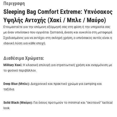
Περιγραφη
Sleeping Bag Comfort Extreme: Υπνόσακος
Υψηλής Αντοχής (Χακί / Μπλε / Μαύρο)
Ετοιμαστείτε για την επόμενη εξόρμησή σας στη φύση ή την υπηρεσία σας
με έναν υπνόσακο που εγγυάται ζεστασιά, άνεση και ευκολία στη μεταφορά.
Σχεδιασμένος για να αντέχει στη σκληρή χρήση, ο υπνόσακος αυτός είναι η
ιδανική λύση για κάθε εποχή.
Διαθέσιμα Χρώματα:
Military Χακί:
Η κλασική επιλογή για στρατιωτική χρήση και εναρμόνιση με
το φυσικό περιβάλλον.
Deep Blue (Μπλε):
Διαχρονικό και πρακτικό χρώμα για camping και
ταξίδια.
Solid Black (Μαύρο):
Για όσους προτιμούν το minimal και “σκοτεινό” tactical
look.