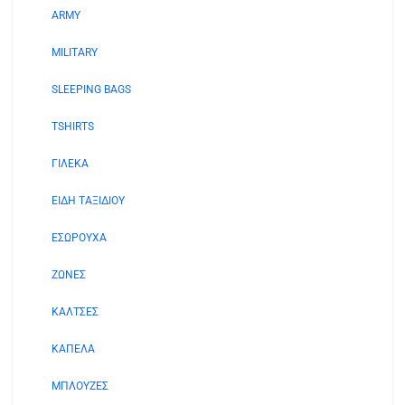
προϊόντος
ARMY
επιλεγούν
στη
MILITARY
σελίδα
του
SLEEPING BAGS
προϊόντος
TSHIRTS
ΓΙΛΕΚΑ
ΕΙΔΗ ΤΑΞΙΔΙΟΥ
ΕΣΩΡΟΥΧΑ
ΖΩΝΕΣ
ΚΑΛΤΣΕΣ
ΚΑΠΕΛΑ
ΜΠΛΟΥΖΕΣ