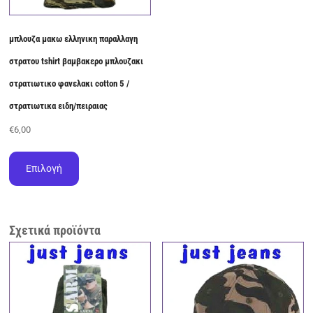
μπλουζα μακω ελληνικη παραλλαγη
στρατου tshirt βαμβακερο μπλουζακι
στρατιωτικο φανελακι cotton 5 /
στρατιωτικα ειδη/πειραιας
€
6,00
Αυτό
το
Επιλογή
προϊόν
έχει
πολλαπλές
παραλλαγές.
Σχετικά προϊόντα
Οι
επιλογές
μπορούν
να
επιλεγούν
στη