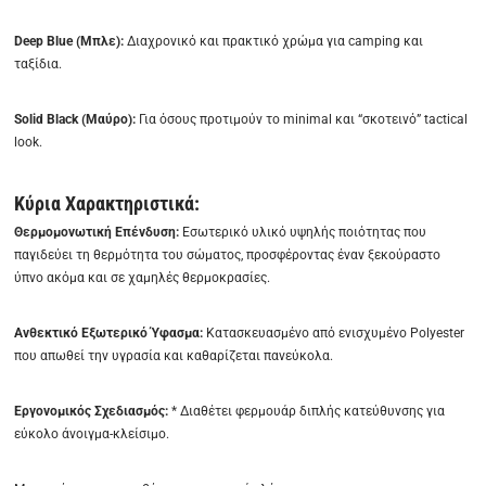
Deep Blue (Μπλε):
Διαχρονικό και πρακτικό χρώμα για camping και
ταξίδια.
Solid Black (Μαύρο):
Για όσους προτιμούν το minimal και “σκοτεινό” tactical
look.
Κύρια Χαρακτηριστικά:
Θερμομονωτική Επένδυση:
Εσωτερικό υλικό υψηλής ποιότητας που
παγιδεύει τη θερμότητα του σώματος, προσφέροντας έναν ξεκούραστο
ύπνο ακόμα και σε χαμηλές θερμοκρασίες.
Ανθεκτικό Εξωτερικό Ύφασμα:
Κατασκευασμένο από ενισχυμένο Polyester
που απωθεί την υγρασία και καθαρίζεται πανεύκολα.
Εργονομικός Σχεδιασμός:
* Διαθέτει φερμουάρ διπλής κατεύθυνσης για
εύκολο άνοιγμα-κλείσιμο.