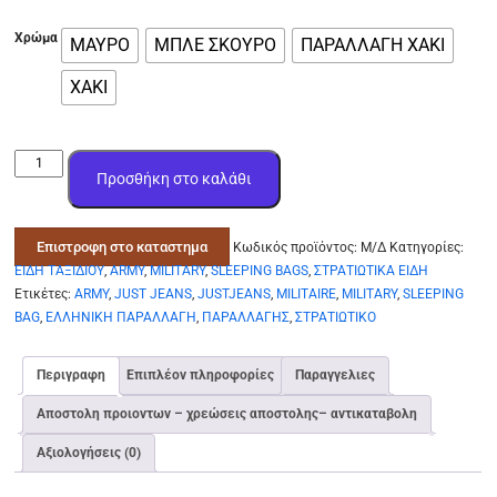
Χρώμα
ΜΑΥΡΟ
ΜΠΛΕ ΣΚΟΥΡΟ
ΠΑΡΑΛΛΑΓΗ ΧΑΚΙ
ΧΑΚΙ
SLEEPING
Προσθήκη στο καλάθι
BAG
ΧΑΚΙ
ΜΠΛΕ
Επιστροφη στο καταστημα
Κωδικός προϊόντος:
Μ/Δ
Κατηγορίες:
ΜΑΥΡΟ
ΕΙΔΗ ΤΑΞΙΔΙΟΥ
,
ARMY
,
MILITARY
,
SLEEPING BAGS
,
ΣΤΡΑΤΙΩΤΙΚΑ ΕΙΔΗ
ΥΠΝΟΣΑΚΟΣ
Ετικέτες:
ARMY
,
JUST JEANS
,
JUSTJEANS
,
MILITAIRE
,
MILITARY
,
SLEEPING
150
BAG
,
ΕΛΛΗΝΙΚΗ ΠΑΡΑΛΛΑΓΗ
,
ΠΑΡΑΛΛΑΓΗΣ
,
ΣΤΡΑΤΙΩΤΙΚΟ
ποσότητα
Περιγραφη
Επιπλέον πληροφορίες
Παραγγελιες
Αποστολη προιοντων – χρεώσεις αποστολης– αντικαταβολη
Αξιολογήσεις (0)