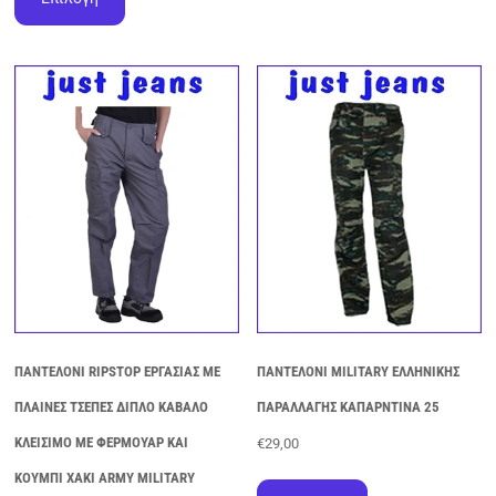
προϊόν
πολλαπλές
έχει
παραλλαγές.
πολλαπλές
Οι
παραλλαγές.
επιλογές
Οι
μπορούν
επιλογές
να
μπορούν
επιλεγούν
να
στη
επιλεγούν
σελίδα
στη
του
σελίδα
προϊόντος
του
προϊόντος
ΠΑΝΤΕΛΟΝΙ RIPSTOP ΕΡΓΑΣΙΑΣ ΜΕ
ΠΑΝΤΕΛΟΝΙ MILITARY ΕΛΛΗΝΙΚΗΣ
ΠΛΑΙΝΕΣ ΤΣΕΠΕΣ ΔΙΠΛΟ ΚΑΒΑΛΟ
ΠΑΡΑΛΛΑΓΗΣ ΚΑΠΑΡΝΤΙΝΑ 25
ΚΛΕΙΣΙΜΟ ΜΕ ΦΕΡΜΟΥΑΡ ΚΑΙ
€
29,00
Αυτό
ΚΟΥΜΠΙ ΧΑΚΙ ARMY MILITARY