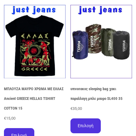
πολλαπλές
παραλλαγές.
Οι
επιλογές
μπορούν
να
επιλεγούν
στη
σελίδα
του
προϊόντος
ΜΠΛΟΥΖΑ ΜΑΥΡΟ ΧΡΩΜΑ ΜΕ ΕΛΛΑΣ
υπνοσακος sleeping bag χακι
Ancient GREECE HELLAS TSHIRT
παραλλαγη μπλε μαυρο SL400 35
COTTON 15
€
35,00
Αυτό
€
15,00
το
Επιλογή
Αυτό
προϊόν
το
Επιλογή
έχει