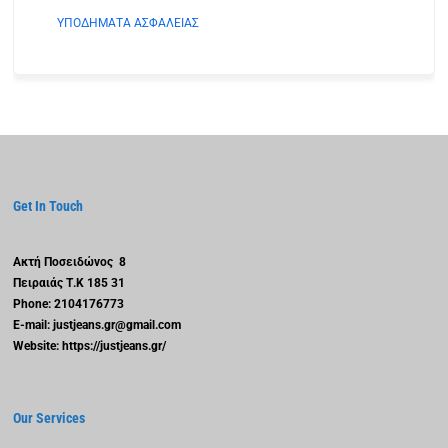
ΥΠΟΔΗΜΑΤΑ ΑΣΦΑΛΕΙΑΣ
Get In Touch
Ακτή Ποσειδώνος 8
Πειραιάς
Τ.Κ 185 31
Phone: 2104176773
E-mail: justjeans.gr@gmail.com
Website: https://justjeans.gr/
Our Services