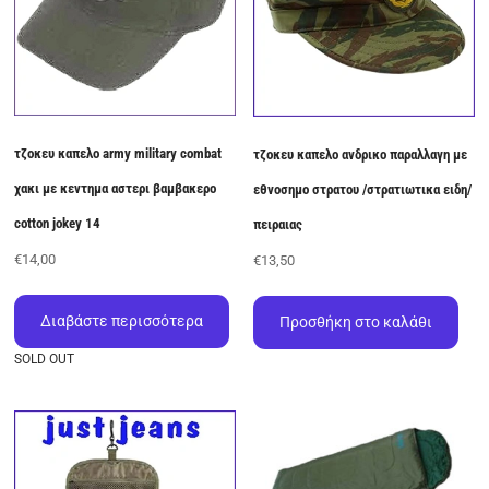
τζοκευ καπελο army military combat
τζοκευ καπελο ανδρικο παραλλαγη με
χακι με κεντημα αστερι βαμβακερο
εθνοσημο στρατου /στρατιωτικα ειδη/
cotton jokey 14
πειραιας
€
14,00
€
13,50
Διαβάστε περισσότερα
Προσθήκη στο καλάθι
SOLD OUT