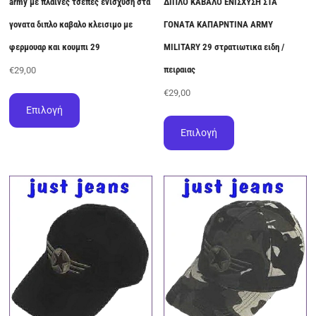
army με πλαινες τσεπες ενισχυση στα
ΔΙΠΛΟ ΚΑΒΑΛΟ ΕΝΙΣΧΥΣΗ ΣΤΑ
γονατα διπλο καβαλο κλεισιμο με
ΓΟΝΑΤΑ ΚΑΠΑΡΝΤΙΝΑ ARMY
φερμουαρ και κουμπι 29
MILITARY 29 στρατιωτικα ειδη /
πειραιας
€
29,00
Αυτό
€
29,00
το
Επιλογή
Αυτό
προϊόν
το
Επιλογή
έχει
προϊόν
πολλαπλές
έχει
παραλλαγές.
πολλαπλές
Οι
παραλλαγές.
επιλογές
Οι
μπορούν
επιλογές
να
μπορούν
επιλεγούν
να
στη
επιλεγούν
σελίδα
στη
του
σελίδα
προϊόντος
του