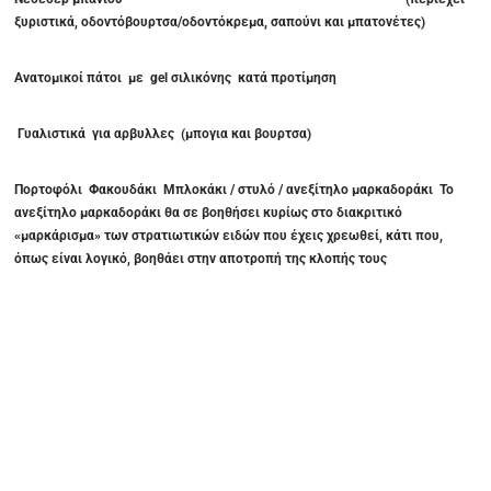
ξυριστικά, οδοντόβουρτσα/οδοντόκρεμα, σαπούνι και μπατονέτες)
Ανατομικοί πάτοι με
gel
σιλικόνης κατά προτίμηση
Γυαλιστικά για αρβυλλες (μπογια και βουρτσα)
Πορτοφόλι Φακουδάκι Μπλοκάκι / στυλό / ανεξίτηλο μαρκαδοράκι Το
ανεξίτηλο μαρκαδοράκι θα σε βοηθήσει κυρίως στο διακριτικό
«μαρκάρισμα» των στρατιωτικών ειδών που έχεις χρεωθεί, κάτι που,
όπως είναι λογικό, βοηθάει στην αποτροπή της κλοπής τους