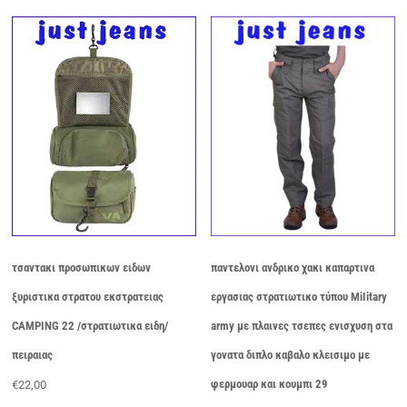
πολλαπλές
πολλαπλές
παραλλαγές.
παραλλαγές.
Οι
Οι
επιλογές
επιλογές
μπορούν
μπορούν
να
να
επιλεγούν
επιλεγούν
στη
στη
σελίδα
σελίδα
του
του
προϊόντος
προϊόντος
τσαντακι προσωπικων ειδων
παντελονι ανδρικο χακι καπαρτινα
ξυριστικα στρατου εκστρατειας
εργασιας στρατιωτικο τύπoυ ΜiIitary
CAMPING 22 /στρατιωτικα ειδη/
army με πλαινες τσεπες ενισχυση στα
πειραιας
γονατα διπλο καβαλο κλεισιμο με
φερμουαρ και κουμπι 29
€
22,00