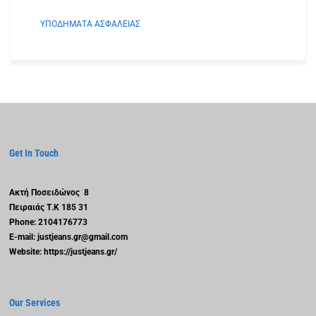
ΥΠΟΔΗΜΑΤΑ ΑΣΦΑΛΕΙΑΣ
Get In Touch
Ακτή Ποσειδώνος 8
Πειραιάς
Τ.Κ 185 31
Phone: 2104176773
E-mail: justjeans.gr@gmail.com
Website: https://justjeans.gr/
Our Services