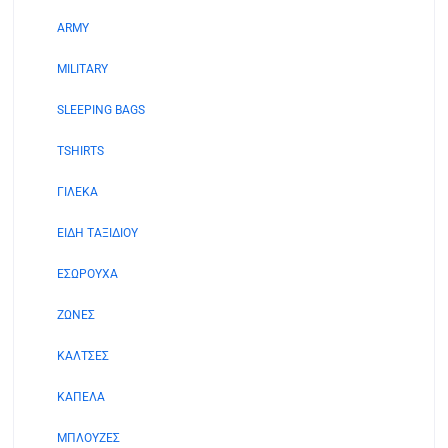
να
ARMY
επιλεγούν
στη
MILITARY
σελίδα
του
SLEEPING BAGS
προϊόντος
TSHIRTS
ΓΙΛΕΚΑ
ΕΙΔΗ ΤΑΞΙΔΙΟΥ
ΕΣΩΡΟΥΧΑ
ΖΩΝΕΣ
ΚΑΛΤΣΕΣ
ΚΑΠΕΛΑ
ΜΠΛΟΥΖΕΣ