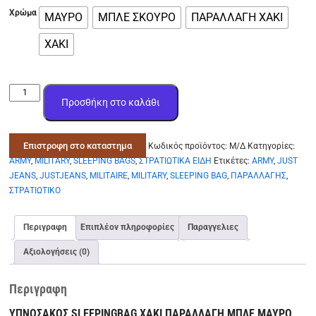
Χρώμα
ΜΑΥΡΟ
ΜΠΛΕ ΣΚΟΥΡΟ
ΠΑΡΑΛΛΑΓΗ ΧΑΚΙ
ΧΑΚΙ
υπνοσακος
Προσθήκη στο καλάθι
sleeping
bag
χακι
Επιστροφη στο καταστημα
Κωδικός προϊόντος:
Μ/Δ
Κατηγορίες:
παραλλαγη
ARMY
,
MILITARY
,
SLEEPING BAGS
,
ΣΤΡΑΤΙΩΤΙΚΑ ΕΙΔΗ
Ετικέτες:
ARMY
,
JUST
μπλε
JEANS
,
JUSTJEANS
,
MILITAIRE
,
MILITARY
,
SLEEPING BAG
,
ΠΑΡΑΛΛΑΓΗΣ
,
μαυρο
ΣΤΡΑΤΙΩΤΙΚΟ
SL400
35
ποσότητα
Περιγραφη
Επιπλέον πληροφορίες
Παραγγελιες
Αξιολογήσεις (0)
Περιγραφη
ΥΠΝΟΣΑΚΟΣ SLEEPINGBAG ΧΑΚΙ ΠΑΡΑΛΛΑΓΗ ΜΠΛΕ ΜΑΥΡΟ