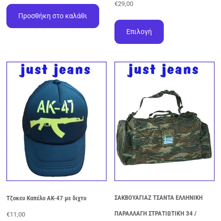
€
29,00
Προσθήκη στο καλάθι
Αυτό
το
Επιλογή
προϊόν
έχει
πολλαπλές
παραλλαγές.
Οι
επιλογές
μπορούν
να
επιλεγούν
στη
σελίδα
του
προϊόντος
ΣΑΚΒΟΥΑΓΙΑΖ ΤΣΑΝΤΑ ΕΛΛΗΝΙΚΗ
Τζοκευ Καπέλο AK-47 με διχτυ
ΠΑΡΑΛΛΑΓΗ ΣΤΡΑΤΙΩΤΙΚΉ 34 /
€
11,00