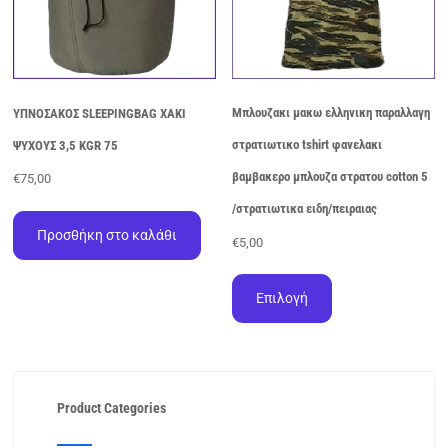
προϊόντος
Μπλουζακι μακω ελληνικη παραλλαγη
ΥΠΝΟΣΑΚΟΣ SLEEPINGBAG ΧΑΚΙ
στρατιωτικο tshirt φανελακι
ΨΥΧΟΥΣ 3,5 KGR 75
βαμβακερο μπλουζα στρατου cotton 5
€
75,00
/στρατιωτικα ειδη/πειραιας
Προσθήκη στο καλάθι
€
5,00
Αυτό
το
Επιλογή
προϊόν
έχει
πολλαπλές
παραλλαγές.
Οι
Product Categories
επιλογές
μπορούν