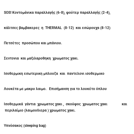
SOS! Κοντομάνικα παραλλαγής (6-8), φούτερ παραλλαγής (2-4),
κάλτσες βαμβακερες η
THERMAL
(8-12) και εσώρουχα (8-12)
Πετσέτες προσώπου και μπάνιου.
Σεντονια και μαξιλαροθηκη χρωματος χακι.
Ισοθερμικη εσωτερικη μπλουζα και παντελονι ισοθερμικο
Λουκέτα με μακρυ λαιμο. Επισήμανση για το λουκέτο όπλου
Ισοθερμικά γάντια χρωματος χακι , σκούφος χρωματος χακι και
περιλαίμιο (λαιμουδιερα ) χρωματος χακι.
Υπνόσακος (sleeping bag)