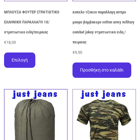
ΜΠΛΟΥΖΑ ΦΟΥΤΕΡ ΣΤΡΑΤΙΩΤΙΚΟ
καπελο τζοκευ παραλλαγη ασπρο
ΕΛΛΗΝΙΚΗ ΠΑΡΑΛΛΑΓΗ 18/
μαυρο βαμβακερο cotton army military
στρατιωτικα ειδη/πειραιας
combat jokey στρατιωτικα ειδη /
πειραιας
€
18,00
Αυτό
€
9,50
το
Επιλογή
προϊόν
Προσθήκη στο καλάθι
έχει
πολλαπλές
παραλλαγές.
Οι
επιλογές
μπορούν
να
επιλεγούν
στη
σελίδα
του