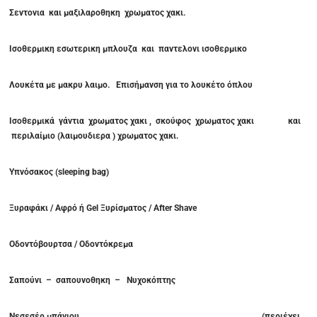
Σεντονια και μαξιλαροθηκη χρωματος χακι.
Ισοθερμικη εσωτερικη μπλουζα και παντελονι ισοθερμικο
Λουκέτα με μακρυ λαιμο. Επισήμανση για το λουκέτο όπλου
Ισοθερμικά γάντια χρωματος χακι , σκούφος χρωματος χακι και
περιλαίμιο (λαιμουδιερα ) χρωματος χακι.
Υπνόσακος (sleeping bag)
Ξυραφάκι / Αφρό ή Gel Ξυρίσματος / After Shave
Οδοντόβουρτσα / Οδοντόκρεμα
Σαπούνι – σαπουνοθηκη – Νυχοκόπτης
Νεσεσέρ μπάνιου (περιέχει