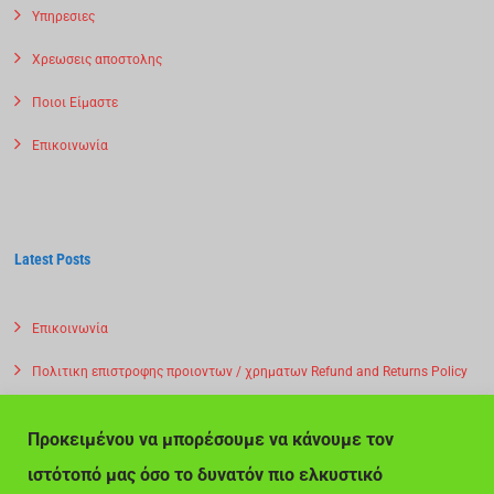
Υπηρεσιες
Χρεωσεις αποστολης
Ποιοι Είμαστε
Επικοινωνία
Latest Posts
Επικοινωνία
Πολιτικη επιστροφης προιοντων / χρηματων Refund and Returns Policy
Privacy Policy – Αποστολη προιοντων
Προκειμένου να μπορέσουμε να κάνουμε τον
Πολιτική Απορρήτου – Αποστολη προιοντων -Χρεωσεις
ιστότοπό μας όσο το δυνατόν πιο ελκυστικό