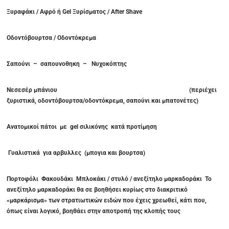
Ξυραφάκι / Αφρό ή Gel Ξυρίσματος / After Shave
Οδοντόβουρτσα / Οδοντόκρεμα
Σαπούνι – σαπουνοθηκη – Νυχοκόπτης
Νεσεσέρ μπάνιου (περιέχει
ξυριστικά, οδοντόβουρτσα/οδοντόκρεμα, σαπούνι και μπατονέτες)
Ανατομικοί πάτοι με
gel
σιλικόνης κατά προτίμηση
Γυαλιστικά για αρβυλλες (μπογια και βουρτσα)
Πορτοφόλι Φακουδάκι Μπλοκάκι / στυλό / ανεξίτηλο μαρκαδοράκι Το
ανεξίτηλο μαρκαδοράκι θα σε βοηθήσει κυρίως στο διακριτικό
«μαρκάρισμα» των στρατιωτικών ειδών που έχεις χρεωθεί, κάτι που,
όπως είναι λογικό, βοηθάει στην αποτροπή της κλοπής τους