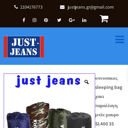
2104176773
justjeans.gr@gmail.com
υπνοσακος
sleeping bag
χακι
παραλλαγη
μπλε μαυρο
SL400 35