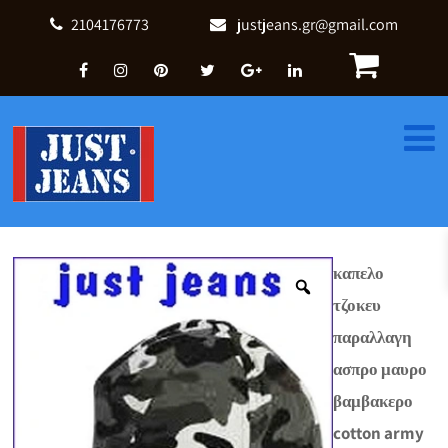
2104176773
justjeans.gr@gmail.com
καπελο
τζοκευ
παραλλαγη
ασπρο μαυρο
βαμβακερο
cotton army