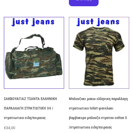
προϊόν
έχει
πολλαπλές
παραλλαγές.
Οι
επιλογές
μπορούν
να
επιλεγούν
στη
σελίδα
του
προϊόντος
ΣΑΚΒΟΥΑΓΙΑΖ ΤΣΑΝΤΑ ΕΛΛΗΝΙΚΗ
Μπλουζακι μακω ελληνικη παραλλαγη
ΠΑΡΑΛΛΑΓΗ ΣΤΡΑΤΙΩΤΙΚΉ 34 /
στρατιωτικο tshirt φανελακι
στρατιωτικα ειδη/πειραιας
βαμβακερο μπλουζα στρατου cotton 5
/στρατιωτικα ειδη/πειραιας
€
34,00