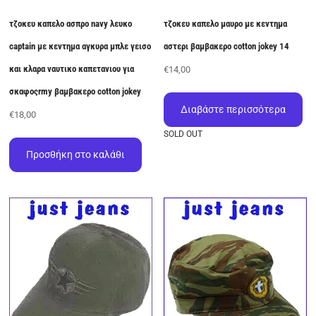
τζοκευ καπελο ασπρο navy λευκο
τζοκευ καπελο μαυρο με κεντημα
captain με κεντημα αγκυρα μπλε γεισο
αστερι βαμβακερο cotton jokey 14
και κλαρα ναυτικο καπετανιου για
€
14,00
σκαφοςrmy βαμβακερο cotton jokey
Διαβάστε περισσότερα
€
18,00
SOLD OUT
Προσθήκη στο καλάθι