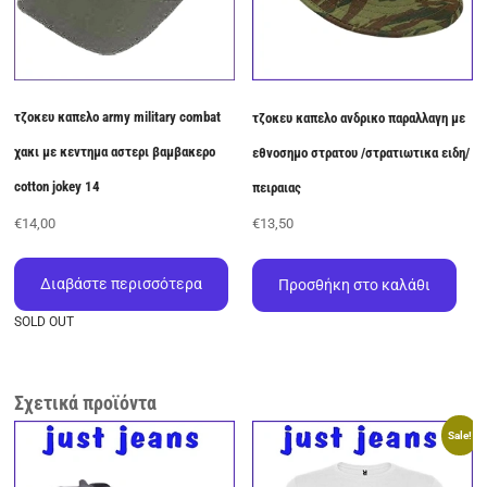
τζοκευ καπελο army military combat
τζοκευ καπελο ανδρικο παραλλαγη με
χακι με κεντημα αστερι βαμβακερο
εθνοσημο στρατου /στρατιωτικα ειδη/
cotton jokey 14
πειραιας
€
14,00
€
13,50
Διαβάστε περισσότερα
Προσθήκη στο καλάθι
SOLD OUT
Σχετικά προϊόντα
Sale!