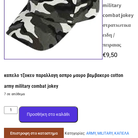
military
combat jokey
στρατιωτικα
ειδη /
πειραιας
€
9,50
καπελο τζοκευ παραλλαγη ασπρο μαυρο βαμβακερο cotton
army military combat jokey
7 σε απόθεμα
καπελο
Προσθήκη στο καλάθι
τζοκευ
παραλλαγη
ασπρο
Επιστροφη στο καταστημα
Κατηγορίες:
ARMY
,
MILITARY
,
ΚΑΠΕΛΑ
μαυρο