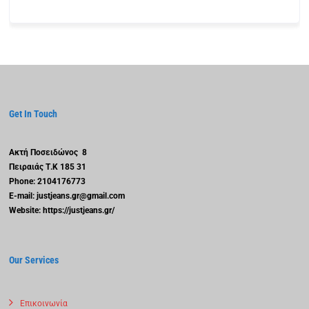
Get In Touch
Ακτή Ποσειδώνος 8
Πειραιάς
Τ.Κ 185 31
Phone: 2104176773
E-mail: justjeans.gr@gmail.com
Website: https://justjeans.gr/
Our Services
Επικοινωνία