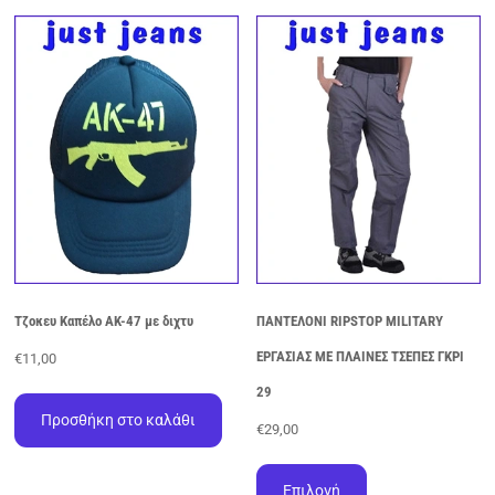
πολλαπλές
πολλαπλές
παραλλαγές.
παραλλαγές.
Οι
Οι
επιλογές
επιλογές
μπορούν
μπορούν
να
να
επιλεγούν
επιλεγούν
στη
στη
σελίδα
σελίδα
του
του
προϊόντος
προϊόντος
Τζοκευ Καπέλο AK-47 με διχτυ
ΠΑΝΤΕΛΟΝΙ RIPSTOP MILITARY
ΕΡΓΑΣΙΑΣ ΜΕ ΠΛΑΙΝΕΣ ΤΣΕΠΕΣ ΓΚΡΙ
€
11,00
29
Προσθήκη στο καλάθι
€
29,00
Αυτό
το
Επιλογή