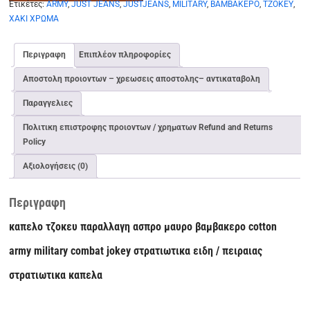
Ετικέτες:
ARMY
,
JUST JEANS
,
JUSTJEANS
,
MILITARY
,
ΒΑΜΒΑΚΕΡΟ
,
ΤΖΟΚΕΥ
,
βαμβακερο
ΧΑΚΙ ΧΡΩΜΑ
cotton
army
military
Περιγραφη
Επιπλέον πληροφορίες
combat
Αποστολη προιοντων – χρεωσεις αποστολης– αντικαταβολη
jokey
στρατιωτικα
Παραγγελιες
ειδη
/
Πολιτικη επιστροφης προιοντων / χρηματων Refund and Returns
πειραιας
Policy
ποσότητα
Αξιολογήσεις (0)
Περιγραφη
καπελο τζοκευ παραλλαγη ασπρο μαυρο βαμβακερο cotton
army military combat jokey στρατιωτικα ειδη / πειραιας
στρατιωτικα καπελα