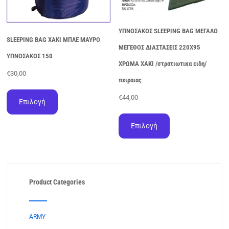
προϊόντος
ΥΠΝΟΣΑΚΟΣ SLEEPING BAG ΜΕΓΑΛΟ
SLEEPING BAG ΧΑΚΙ ΜΠΛΕ ΜΑΥΡΟ
ΜΕΓΕΘΟΣ ΔΙΑΣΤΑΣΕΙΣ 220Χ95
ΥΠΝΟΣΑΚΟΣ 150
ΧΡΩΜΑ ΧΑΚΙ /στρατιωτικα ειδη/
€
30,00
πειραιας
Αυτό
€
44,00
το
Επιλογή
προϊόν
Αυτό
έχει
το
Επιλογή
πολλαπλές
προϊόν
παραλλαγές.
έχει
Οι
πολλαπλές
επιλογές
παραλλαγές.
μπορούν
Οι
Product Categories
να
επιλογές
επιλεγούν
μπορούν
στη
να
σελίδα
ARMY
επιλεγούν
του