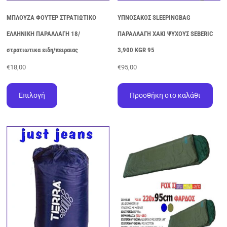
ΜΠΛΟΥΖΑ ΦΟΥΤΕΡ ΣΤΡΑΤΙΩΤΙΚΟ
ΥΠΝΟΣΑΚΟΣ SLEEPINGBAG
ΕΛΛΗΝΙΚΗ ΠΑΡΑΛΛΑΓΗ 18/
ΠΑΡΑΛΛΑΓΗ ΧΑΚΙ ΨΥΧΟΥΣ SEBERIC
στρατιωτικα ειδη/πειραιας
3,900 KGR 95
€
18,00
€
95,00
Αυτό
το
Επιλογή
Προσθήκη στο καλάθι
προϊόν
έχει
πολλαπλές
παραλλαγές.
Οι
επιλογές
μπορούν
να
επιλεγούν
στη
σελίδα
του