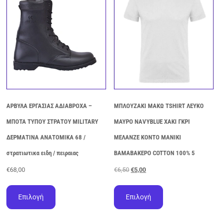
ΑΡΒΥΛΑ ΕΡΓΑΣΙΑΣ ΑΔΙΑΒΡΟΧΑ –
ΜΠΛΟΥΖΑΚΙ ΜΑΚΩ TSHIRT ΛΕΥΚΟ
ΜΠΟΤΑ ΤΥΠΟΥ ΣΤΡΑΤΟΥ MILITARY
ΜΑΥΡΟ NAVYBLUE ΧΑΚΙ ΓΚΡΙ
ΔΕΡΜΑΤΙΝΑ ΑΝΑΤΟΜΙΚΑ 68 /
ΜΕΛΑΝΖΕ ΚΟΝΤΟ ΜΑΝΙΚΙ
στρατιωτικα ειδη / πειραιας
ΒΑΜΑΒΑΚΕΡΟ COTTON 100% 5
Original
Η
€
68,00
€
6,50
€
5,00
price
τρέχουσα
Αυτό
Αυτό
was:
τιμή
το
το
Επιλογή
Επιλογή
€6,50.
είναι:
προϊόν
προϊόν
€5,00.
έχει
έχει