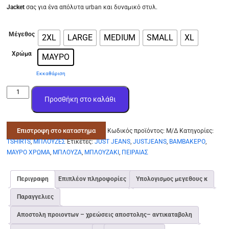
Jacket
σας για ένα απόλυτα urban και δυναμικό στυλ.
Μέγεθος
2XL
LARGE
MEDIUM
SMALL
XL
Χρώμα
ΜΑΥΡΟ
Εκκαθάριση
ΜΠΛΟΥΖΑKI
Προσθήκη στο καλάθι
THIS
IS
SPARTA
Επιστροφη στο καταστημα
Κωδικός προϊόντος:
Μ/Δ
Κατηγορίες:
ΜΑΚΩ
TSHIRTS
,
ΜΠΛΟΥΖΕΣ
Ετικέτες:
JUST JEANS
,
JUSTJEANS
,
ΒΑΜΒΑΚΕΡΟ
,
ΜΑΥΡΟ
ΜΑΥΡΟ ΧΡΩΜΑ
,
ΜΠΛΟΥΖΑ
,
ΜΠΛΟΥΖΑΚΙ
,
ΠΕΙΡΑΙΑΣ
ΧΡΩΜΑ
-
COTTON
Περιγραφη
Επιπλέον πληροφορίες
Υπολογισμος μεγεθους κ
-
Παραγγελιες
TSHIRT
ποσότητα
Αποστολη προιοντων – χρεώσεις αποστολης– αντικαταβολη