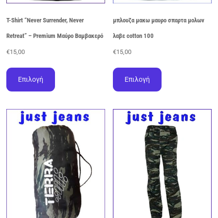
T-Shirt “Never Surrender, Never
μπλουζα μακω μαυρο σπαρτα μολων
Retreat” – Premium Μαύρο Βαμβακερό
λαβε cotton 100
€
15,00
€
15,00
Αυτό
Αυτό
το
το
Επιλογή
Επιλογή
προϊόν
προϊόν
έχει
έχει
πολλαπλές
πολλαπλές
παραλλαγές.
παραλλαγές.
Οι
Οι
επιλογές
επιλογές
μπορούν
μπορούν
να
να
επιλεγούν
επιλεγούν
στη
στη
σελίδα
σελίδα
του
του
προϊόντος
προϊόντος