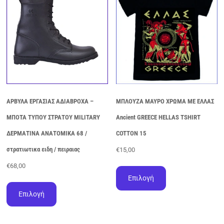
στη
μπορούν
σελίδα
να
του
επιλεγούν
προϊόντος
στη
σελίδα
του
προϊόντος
ΑΡΒΥΛΑ ΕΡΓΑΣΙΑΣ ΑΔΙΑΒΡΟΧΑ –
ΜΠΛΟΥΖΑ ΜΑΥΡΟ ΧΡΩΜΑ ΜΕ ΕΛΛΑΣ
ΜΠΟΤΑ ΤΥΠΟΥ ΣΤΡΑΤΟΥ MILITARY
Ancient GREECE HELLAS TSHIRT
ΔΕΡΜΑΤΙΝΑ ΑΝΑΤΟΜΙΚΑ 68 /
COTTON 15
στρατιωτικα ειδη / πειραιας
€
15,00
Αυτό
€
68,00
το
Επιλογή
Αυτό
προϊόν
το
Επιλογή
έχει
προϊόν
πολλαπλές
έχει
παραλλαγές.
πολλαπλές