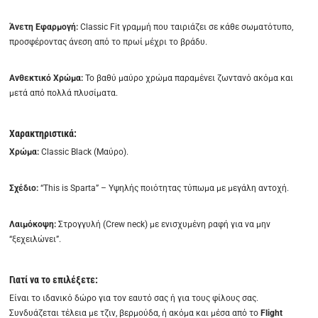
Άνετη Εφαρμογή:
Classic Fit γραμμή που ταιριάζει σε κάθε σωματότυπο,
προσφέροντας άνεση από το πρωί μέχρι το βράδυ.
Ανθεκτικό Χρώμα:
Το βαθύ μαύρο χρώμα παραμένει ζωντανό ακόμα και
μετά από πολλά πλυσίματα.
Χαρακτηριστικά:
Χρώμα:
Classic Black (Μαύρο).
Σχέδιο:
“This is Sparta” – Υψηλής ποιότητας τύπωμα με μεγάλη αντοχή.
Λαιμόκοψη:
Στρογγυλή (Crew neck) με ενισχυμένη ραφή για να μην
“ξεχειλώνει”.
Γιατί να το επιλέξετε:
Είναι το ιδανικό δώρο για τον εαυτό σας ή για τους φίλους σας.
Συνδυάζεται τέλεια με τζιν, βερμούδα, ή ακόμα και μέσα από το
Flight