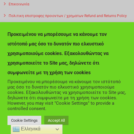
Επικοινωνία
Πολιτικη επιστροφης προιοντων / χρηματων Refund and Returns Policy
Privacy Policy – Αποστολη προιοντων
Προκειμένου να μπορέσουμε να κάνουμε τον
Πολιτική Απορρήτου – Αποστολη προιοντων -Χρεωσεις
ιστότοπό μας όσο το δυνατόν πιο ελκυστικό
Ποιοι Είμαστε
χρησιμοποιούμε cookies. Εξακολουθώντας να
χρησιμοποιείτε το Site μας, δηλώνετε ότι
συμφωνείτε με τη χρήση των cookies
Προκειμένου να μπορέσουμε να κάνουμε τον ιστότοπό
μας όσο το δυνατόν πιο ελκυστικό χρησιμοποιούμε
© Copyright 2020. Just Jeans Online. All Rights Reserved.
cookies. Εξακολουθώντας να χρησιμοποιείτε το Site μας,
δηλώνετε ότι συμφωνείτε με τη χρήση των cookies.
However, you may visit "Cookie Settings" to provide a
controlled consent.
Cookie Settings
Accept All
Ελληνικά