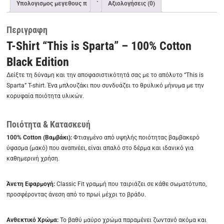
Υπολογισμος μεγεθους π
`
Αξιολογήσεις (0)
Περιγραφη
T-Shirt “This is Sparta” – 100% Cotton
Black Edition
Δείξτε τη δύναμη και την αποφασιστικότητά σας με το απόλυτο “This is
Sparta” T-shirt. Ένα μπλουζάκι που συνδυάζει το θρυλικό μήνυμα με την
κορυφαία ποιότητα υλικών.
Ποιότητα & Κατασκευή
100% Cotton (Βαμβάκι):
Φτιαγμένο από υψηλής ποιότητας βαμβακερό
ύφασμα (μακό) που αναπνέει, είναι απαλό στο δέρμα και ιδανικό για
καθημερινή χρήση.
Άνετη Εφαρμογή:
Classic Fit γραμμή που ταιριάζει σε κάθε σωματότυπο,
προσφέροντας άνεση από το πρωί μέχρι το βράδυ.
Ανθεκτικό Χρώμα:
Το βαθύ μαύρο χρώμα παραμένει ζωντανό ακόμα και