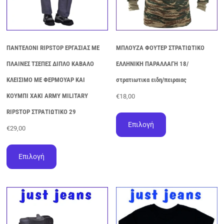
ΠΑΝΤΕΛΟΝΙ RIPSTOP ΕΡΓΑΣΙΑΣ ΜΕ
ΜΠΛΟΥΖΑ ΦΟΥΤΕΡ ΣΤΡΑΤΙΩΤΙΚΟ
ΠΛΑΙΝΕΣ ΤΣΕΠΕΣ ΔΙΠΛΟ ΚΑΒΑΛΟ
ΕΛΛΗΝΙΚΗ ΠΑΡΑΛΛΑΓΗ 18/
ΚΛΕΙΣΙΜΟ ΜΕ ΦΕΡΜΟΥΑΡ ΚΑΙ
στρατιωτικα ειδη/πειραιας
ΚΟΥΜΠΙ ΧΑΚΙ ARMY MILITARY
€
18,00
Αυτό
RIPSTOP ΣΤΡΑΤΙΩΤΙΚΟ 29
το
Επιλογή
€
29,00
προϊόν
έχει
Αυτό
πολλαπλές
το
Επιλογή
παραλλαγές.
προϊόν
Οι
έχει
επιλογές
πολλαπλές
μπορούν
παραλλαγές.
να
Οι
επιλεγούν
επιλογές