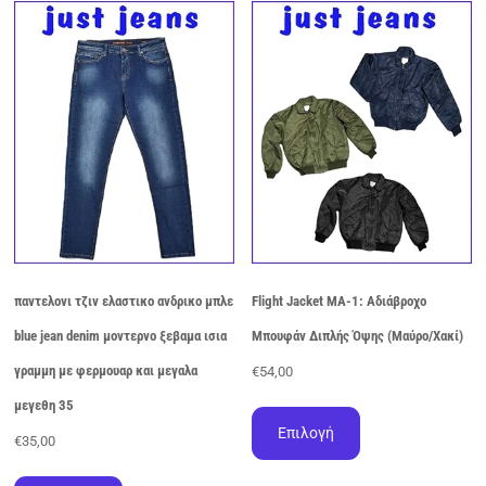
Οι
παραλλαγές.
επιλογές
Οι
μπορούν
επιλογές
να
μπορούν
επιλεγούν
να
στη
επιλεγούν
σελίδα
στη
του
σελίδα
προϊόντος
του
προϊόντος
παντελονι τζιν ελαστικο ανδρικο μπλε
Flight Jacket MA-1: Αδιάβροχο
blue jean denim μοντερνο ξεβαμα ισια
Μπουφάν Διπλής Όψης (Μαύρο/Χακί)
γραμμη με φερμουαρ και μεγαλα
€
54,00
Αυτό
μεγεθη 35
το
Επιλογή
€
35,00
προϊόν
έχει
Αυτό