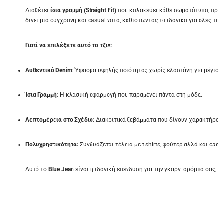
Διαθέτει
ίσια γραμμή (Straight Fit)
που κολακεύει κάθε σωματότυπο, προ
δίνει μια σύγχρονη και casual νότα, καθιστώντας το ιδανικό για όλες τ
Γιατί να επιλέξετε αυτό το τζιν:
Αυθεντικό Denim:
Ύφασμα υψηλής ποιότητας χωρίς ελαστάνη για μέγισ
Ίσια Γραμμή:
Η κλασική εφαρμογή που παραμένει πάντα στη μόδα.
Λεπτομέρεια στο Σχέδιο:
Διακριτικά ξεβάμματα που δίνουν χαρακτήρα
Πολυχρηστικότητα:
Συνδυάζεται τέλεια με t-shirts, φούτερ αλλά και ca
Αυτό το
Blue Jean
είναι η ιδανική επένδυση για την γκαρνταρόμπα σας