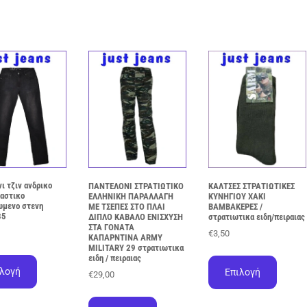
ι τζιν ανδρικο
ΠΑΝΤΕΛΟΝΙ ΣΤΡΑΤΙΩΤΙΚΟ
ΚΑΛΤΣΕΣ ΣΤΡΑΤΙΩΤΙΚΕΣ
λαστικο
ΕΛΛΗΝΙΚΗ ΠΑΡΑΛΛΑΓΗ
ΚΥΝΗΓΙΟΥ ΧΑΚΙ
υμενο στενη
ΜΕ ΤΣΕΠΕΣ ΣΤΟ ΠΛΑΙ
ΒΑΜΒΑΚΕΡΕΣ /
35
ΔΙΠΛΟ ΚΑΒΑΛΟ ΕΝΙΣΧΥΣΗ
στρατιωτικα ειδη/πειραιας
ΣΤΑ ΓΟΝΑΤΑ
€
3,50
ΚΑΠΑΡΝΤΙΝΑ ARMY
MILITARY 29 στρατιωτικα
Αυτό
Αυτό
ειδη / πειραιας
το
το
ιλογή
Επιλογή
€
29,00
προϊόν
προϊόν
Αυτό
έχει
έχει