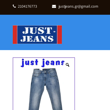
2104176773
justjeans.gr@gmail.com