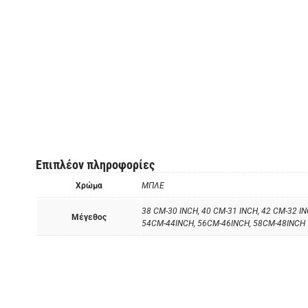
Επιπλέον πληροφορίες
Χρώμα
ΜΠΛΕ
38 CM-30 INCH, 40 CM-31 INCH, 42 CM-32 I
Μέγεθος
54CM-44INCH, 56CM-46INCH, 58CM-48INCH