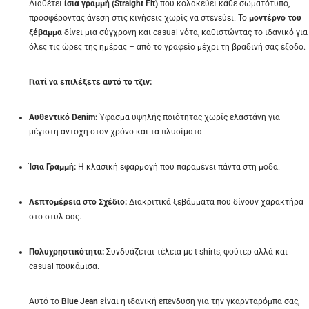
Διαθέτει
ίσια γραμμή (Straight Fit)
που κολακεύει κάθε σωματότυπο,
προσφέροντας άνεση στις κινήσεις χωρίς να στενεύει. Το
μοντέρνο του
ξέβαμμα
δίνει μια σύγχρονη και casual νότα, καθιστώντας το ιδανικό για
όλες τις ώρες της ημέρας – από το γραφείο μέχρι τη βραδινή σας έξοδο.
Γιατί να επιλέξετε αυτό το τζιν:
Αυθεντικό Denim:
Ύφασμα υψηλής ποιότητας χωρίς ελαστάνη για
μέγιστη αντοχή στον χρόνο και τα πλυσίματα.
Ίσια Γραμμή:
Η κλασική εφαρμογή που παραμένει πάντα στη μόδα.
Λεπτομέρεια στο Σχέδιο:
Διακριτικά ξεβάμματα που δίνουν χαρακτήρα
στο στυλ σας.
Πολυχρηστικότητα:
Συνδυάζεται τέλεια με t-shirts, φούτερ αλλά και
casual πουκάμισα.
Αυτό το
Blue Jean
είναι η ιδανική επένδυση για την γκαρνταρόμπα σας,