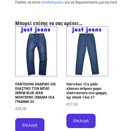
Πρέπει να είστε
συνδεδεμένοι
για να δημοσιεύσετε μια κριτική.
Μπορεί επίσης να σας αρέσει…
ΠΑΝΤΕΛΟΝΙ ΑΝΔΡΙΚΟ ΟΧΙ
Παντελονι τζιν μπλε
ΕΛΑΣΤΙΚΟ ΤΖΙΝ ΜΠΛΕ
κλασικο ανδρικο χωρις
DENIM BLUE JEAN
ελαστικοτητα ισια γραμμη
ΜΟΝΤΕΡΝΟ ΞΕΒΑΜΑ ΙΣΙΑ
οχι strech 14oz 27
ΓΡΑΜΜΗ 35
€
27,00
€
35,00
Αυτό
Αυτό
το
Επιλογή
το
προϊόν
Επιλογή
προϊόν
έχει