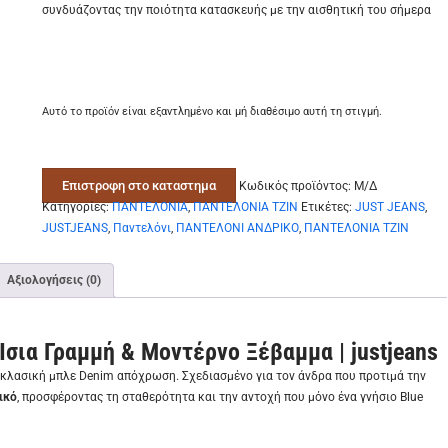
συνδυάζοντας την ποιότητα κατασκευής με την αισθητική του σήμερα
Αυτό το προϊόν είναι εξαντλημένο και μή διαθέσιμο αυτή τη στιγμή.
Επιστροφη στο καταστημα
Κωδικός προϊόντος:
Μ/Δ
Κατηγορίες:
ΠΑΝΤΕΛΟΝΙΑ
,
ΠΑΝΤΕΛΟΝΙΑ ΤΖΙΝ
Ετικέτες:
JUST JEANS
,
JUSTJEANS
,
Παντελόνι
,
ΠΑΝΤΕΛΟΝΙ ΑΝΔΡΙΚΟ
,
ΠΑΝΤΕΛΟΝΙΑ ΤΖΙΝ
Αξιολογήσεις (0)
σια Γραμμή & Μοντέρνο Ξέβαμμα | justjeans
κλασική μπλε Denim απόχρωση. Σχεδιασμένο για τον άνδρα που προτιμά την
ικό
, προσφέροντας τη σταθερότητα και την αντοχή που μόνο ένα γνήσιο Blue