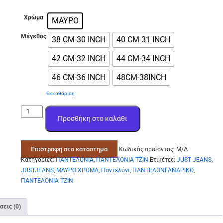
Χρώμα
ΜΑΥΡΟ
Μέγεθος
38 CM-30 INCH
40 CM-31 INCH
42 CM-32 INCH
44 CM-34 INCH
46 CM-36 INCH
48CM-38INCH
Εκκαθάριση
παντελονι
Προσθήκη στο καλάθι
τζιν
ανδρικο
μαυρο
Επιστροφη στο καταστημα
Κωδικός προϊόντος:
Μ/Δ
ελαστικο
Κατηγορίες:
ΠΑΝΤΕΛΟΝΙΑ
,
ΠΑΝΤΕΛΟΝΙΑ ΤΖΙΝ
Ετικέτες:
JUST JEANS
,
πετροπλυμενο
JUSTJEANS
,
ΜΑΥΡΟ ΧΡΩΜΑ
,
Παντελόνι
,
ΠΑΝΤΕΛΟΝΙ ΑΝΔΡΙΚΟ
,
στενη
ΠΑΝΤΕΛΟΝΙΑ ΤΖΙΝ
γραμμη
35
ποσότητα
σεις (0)