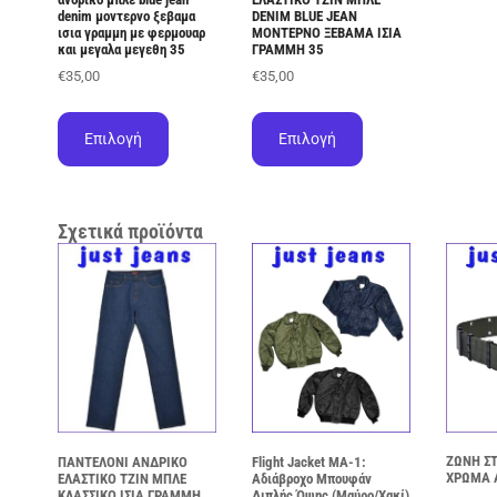
denim μοντερνο ξεβαμα
DENIM BLUE JEAN
ισια γραμμη με φερμουαρ
ΜΟΝΤΕΡΝΟ ΞΕΒΑΜΑ ΙΣΙΑ
και μεγαλα μεγεθη 35
ΓΡΑΜΜΗ 35
€
35,00
€
35,00
Αυτό
Αυτό
το
το
Επιλογή
Επιλογή
προϊόν
προϊόν
έχει
έχει
πολλαπλές
πολλαπλές
παραλλαγές.
παραλλαγές.
Σχετικά προϊόντα
Οι
Οι
επιλογές
επιλογές
μπορούν
μπορούν
να
να
επιλεγούν
επιλεγούν
στη
στη
σελίδα
σελίδα
του
του
προϊόντος
προϊόντος
ΖΩΝΗ ΣΤ
ΠΑΝΤΕΛΟΝΙ ΑΝΔΡΙΚΟ
Flight Jacket MA-1:
ΧΡΩΜΑ Α
ΕΛΑΣΤΙΚΟ ΤΖΙΝ ΜΠΛΕ
Αδιάβροχο Μπουφάν
ΚΛΑΣΣΙΚΟ ΙΣΙΑ ΓΡΑΜΜΗ
Διπλής Όψης (Μαύρο/Χακί)