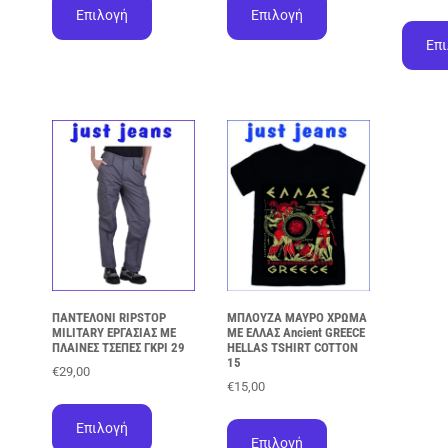
το
το
Επιλογή
Επιλογή
προϊόν
προϊόν
Επ
έχει
έχει
πολλαπλές
πολλαπλές
παραλλαγές.
παραλλαγές.
Οι
Οι
επιλογές
επιλογές
μπορούν
μπορούν
να
να
επιλεγούν
επιλεγούν
στη
στη
σελίδα
σελίδα
του
του
προϊόντος
προϊόντος
ΠΑΝΤΕΛΟΝΙ RIPSTOP
ΜΠΛΟΥΖΑ ΜΑΥΡΟ ΧΡΩΜΑ
MILITARY ΕΡΓΑΣΙΑΣ ΜΕ
ΜΕ ΕΛΛΑΣ Ancient GREECE
ΠΛΑΙΝΕΣ ΤΣΕΠΕΣ ΓΚΡΙ 29
HELLAS TSHIRT COTTON
15
€
29,00
€
15,00
Αυτό
Αυτό
το
Επιλογή
το
προϊόν
Επιλογή