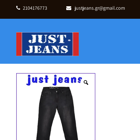
2104176773
justjeans.gr@gmail.com