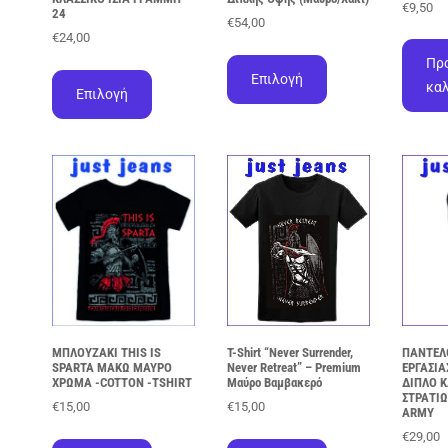
€
9,50
24
€
54,00
€
24,00
Αυτό
Πρ
Αυτό
το
Επιλογή
το
κα
προϊόν
Επιλογή
προϊόν
έχει
έχει
πολλαπλές
πολλαπλές
παραλλαγές.
παραλλαγές.
Οι
Οι
επιλογές
επιλογές
μπορούν
μπορούν
να
να
επιλεγούν
επιλεγούν
στη
στη
σελίδα
σελίδα
του
του
προϊόντος
ΜΠΛΟΥΖΑKI THIS IS
T-Shirt “Never Surrender,
ΠΑΝΤΕΛ
προϊόντος
SPARTA ΜΑΚΩ ΜΑΥΡΟ
Never Retreat” – Premium
ΕΡΓΑΣΙΑ
ΧΡΩΜΑ -COTTON -TSHIRT
Μαύρο Βαμβακερό
ΔΙΠΛΟ 
ΣΤΡΑΤΙΩ
€
15,00
€
15,00
ARMY
Αυτό
Αυτό
€
29,00