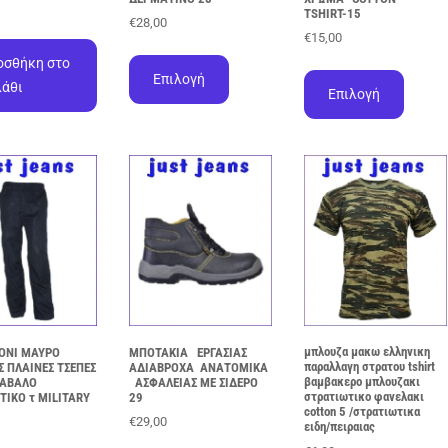
TSHIRT-15
€
28,00
€
15,00
Αυτό
οσθήκη στο
Αυτό
το
Επιλογή
το
λάθι
προϊόν
Επιλογή
προϊόν
έχει
έχει
πολλαπλές
πολλαπ
παραλλαγές.
παραλλα
Οι
Οι
επιλογές
επιλογέ
μπορούν
μπορού
να
να
επιλεγούν
επιλεγο
στη
στη
σελίδα
σελίδα
του
του
προϊόντος
μπλουζα μακω ελληνικη
ΟΝΙ ΜΑΥΡΟ
ΜΠΟΤΑΚΙΑ ΕΡΓΑΣΙΑΣ
προϊόντ
παραλλαγη στρατου tshirt
Σ ΠΛΑΙΝΕΣ ΤΣΕΠΕΣ
ΑΔΙΑΒΡΟΧΑ ΑΝΑΤΟΜΙΚΑ
βαμβακερο μπλουζακι
ΚΑΒΑΛΟ
ΑΣΦΑΛΕΙΑΣ ΜΕ ΣΙΔΕΡΟ
στρατιωτικο φανελακι
ΤΙΚΟ τ MILITARY
29
cotton 5 /στρατιωτικα
€
29,00
ειδη/πειραιας