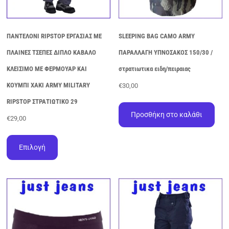
ΠΑΝΤΕΛΟΝΙ RIPSTOP ΕΡΓΑΣΙΑΣ ΜΕ
SLEEPING BAG CAMO ARMY
ΠΛΑΙΝΕΣ ΤΣΕΠΕΣ ΔΙΠΛΟ ΚΑΒΑΛΟ
ΠΑΡΑΛΛΑΓΗ ΥΠΝΟΣΑΚΟΣ 150/30 /
ΚΛΕΙΣΙΜΟ ΜΕ ΦΕΡΜΟΥΑΡ ΚΑΙ
στρατιωτικα ειδη/πειραιας
ΚΟΥΜΠΙ ΧΑΚΙ ARMY MILITARY
€
30,00
RIPSTOP ΣΤΡΑΤΙΩΤΙΚΟ 29
Προσθήκη στο καλάθι
€
29,00
Αυτό
το
Επιλογή
προϊόν
έχει
πολλαπλές
παραλλαγές.
Οι
επιλογές
μπορούν
να