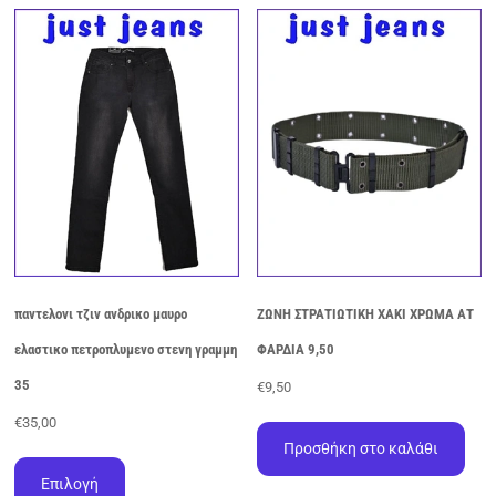
πολλαπλές
Οι
παραλλαγές.
επιλογές
Οι
μπορούν
επιλογές
να
μπορούν
επιλεγούν
να
στη
επιλεγούν
σελίδα
στη
του
σελίδα
προϊόντος
του
προϊόντος
παντελονι τζιν ανδρικο μαυρο
ΖΩΝΗ ΣΤΡΑΤΙΩΤΙΚΗ ΧΑΚΙ ΧΡΩΜΑ ΑΤ
ελαστικο πετροπλυμενο στενη γραμμη
ΦΑΡΔΙΑ 9,50
35
€
9,50
€
35,00
Προσθήκη στο καλάθι
Αυτό
το
Επιλογή