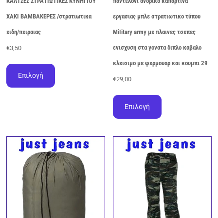
ΚΑΛΤΣΕΣ ΣΤΡΑΤΙΩΤΙΚΕΣ ΚΥΝΗΓΙΟΥ
παντελονι ανδρικο καπαρτινα
ΧΑΚΙ ΒΑΜΒΑΚΕΡΕΣ /στρατιωτικα
εργασιας μπλε στρατιωτικο τύπoυ
ειδη/πειραιας
ΜiIitary army με πλαινες τσεπες
ενισχυση στα γονατα διπλο καβαλο
€
3,50
Αυτό
κλεισιμο με φερμουαρ και κουμπι 29
το
Επιλογή
€
29,00
προϊόν
έχει
Αυτό
πολλαπλές
το
Επιλογή
παραλλαγές.
προϊόν
Οι
έχει
επιλογές
πολλαπλές
μπορούν
παραλλαγές.
να
Οι
επιλεγούν
επιλογές
στη
μπορούν
σελίδα
να
του
επιλεγούν
προϊόντος
στη
σελίδα