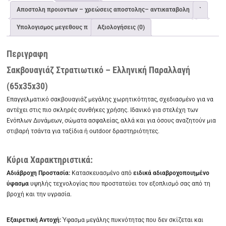
πειραιας
Αποστολη προιοντων – χρεώσεις αποστολης– αντικαταβολη
`
ποσότητα
Υπολογισμος μεγεθους π
Αξιολογήσεις (0)
Περιγραφη
Σακβουαγιάζ Στρατιωτικό – Ελληνική Παραλλαγή
(65x35x30)
Επαγγελματικό σακβουαγιάζ μεγάλης χωρητικότητας, σχεδιασμένο για να
αντέχει στις πιο σκληρές συνθήκες χρήσης. Ιδανικό για στελέχη των
Ενόπλων Δυνάμεων, σώματα ασφαλείας, αλλά και για όσους αναζητούν μια
στιβαρή τσάντα για ταξίδια ή outdoor δραστηριότητες.
Κύρια Χαρακτηριστικά:
Αδιάβροχη Προστασία:
Κατασκευασμένο από
ειδικά αδιαβροχοποιημένο
ύφασμα
υψηλής τεχνολογίας που προστατεύει τον εξοπλισμό σας από τη
βροχή και την υγρασία.
Εξαιρετική Αντοχή:
Ύφασμα μεγάλης πυκνότητας που δεν σκίζεται και