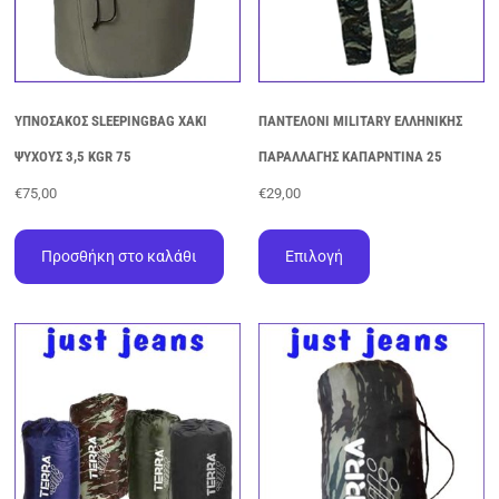
του
προϊόντος
ΥΠΝΟΣΑΚΟΣ SLEEPINGBAG ΧΑΚΙ
ΠΑΝΤΕΛΟΝΙ MILITARY ΕΛΛΗΝΙΚΗΣ
ΨΥΧΟΥΣ 3,5 KGR 75
ΠΑΡΑΛΛΑΓΗΣ ΚΑΠΑΡΝΤΙΝΑ 25
€
75,00
€
29,00
Αυτό
το
Προσθήκη στο καλάθι
Επιλογή
προϊόν
έχει
πολλαπλές
παραλλαγές.
Οι
επιλογές
μπορούν
να
επιλεγούν
στη