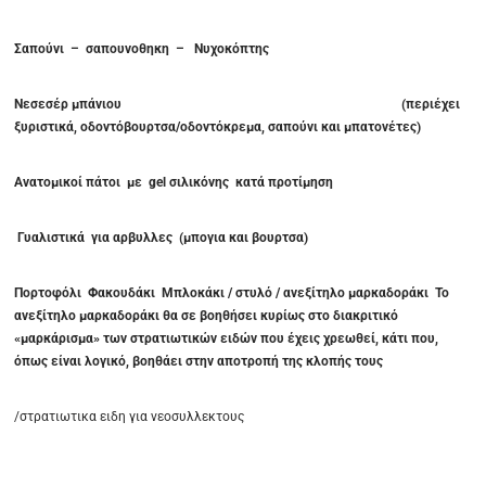
Σαπούνι – σαπουνοθηκη – Νυχοκόπτης
Νεσεσέρ μπάνιου (περιέχει
ξυριστικά, οδοντόβουρτσα/οδοντόκρεμα, σαπούνι και μπατονέτες)
Ανατομικοί πάτοι με
gel
σιλικόνης κατά προτίμηση
Γυαλιστικά για αρβυλλες (μπογια και βουρτσα)
Πορτοφόλι Φακουδάκι Μπλοκάκι / στυλό / ανεξίτηλο μαρκαδοράκι Το
ανεξίτηλο μαρκαδοράκι θα σε βοηθήσει κυρίως στο διακριτικό
«μαρκάρισμα» των στρατιωτικών ειδών που έχεις χρεωθεί, κάτι που,
όπως είναι λογικό, βοηθάει στην αποτροπή της κλοπής τους
/στρατιωτικα ειδη για νεοσυλλεκτους