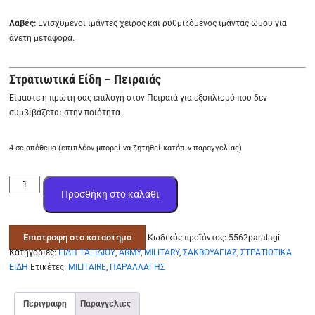
Λαβές:
Ενισχυμένοι ιμάντες χειρός και ρυθμιζόμενος ιμάντας ώμου για
άνετη μεταφορά.
Στρατιωτικά Είδη – Πειραιάς
Είμαστε η πρώτη σας επιλογή στον Πειραιά για εξοπλισμό που δεν
συμβιβάζεται στην ποιότητα.
4 σε απόθεμα (επιπλέον μπορεί να ζητηθεί κατόπιν παραγγελίας)
ΣΑΚΒΟΥΑΓΙΑΖ
Προσθήκη στο καλάθι
ΤΣΑΝΤΑ
ΕΛΛΗΝΙΚΗ
ΠΑΡΑΛΛΑΓΗ
Επιστροφη στο καταστημα
Κωδικός προϊόντος:
5562paralagi
ΣΤΡΑΤΙΩΤΙΚΉ
Κατηγορίες:
ΕΙΔΗ ΤΑΞΙΔΙΟΥ
,
ARMY
,
MILITARY
,
ΣΑΚΒΟΥΑΓΙΑΖ
,
ΣΤΡΑΤΙΩΤΙΚΑ
34
ΕΙΔΗ
Ετικέτες:
MILITAIRE
,
ΠΑΡΑΛΛΑΓΗΣ
/
στρατιωτικα
ειδη/
Περιγραφη
Παραγγελιες