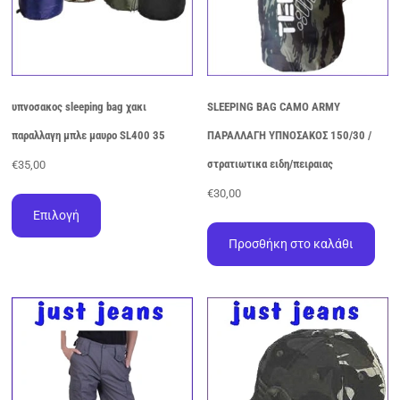
σελίδα
του
προϊόντος
υπνοσακος sleeping bag χακι
SLEEPING BAG CAMO ARMY
παραλλαγη μπλε μαυρο SL400 35
ΠΑΡΑΛΛΑΓΗ ΥΠΝΟΣΑΚΟΣ 150/30 /
στρατιωτικα ειδη/πειραιας
€
35,00
Αυτό
€
30,00
το
Επιλογή
προϊόν
Προσθήκη στο καλάθι
έχει
πολλαπλές
παραλλαγές.
Οι
επιλογές
μπορούν
να
επιλεγούν
στη