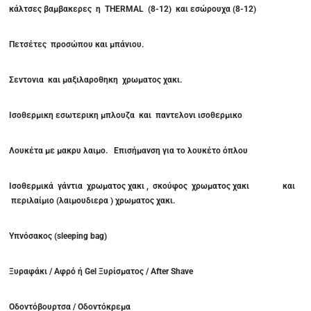
κάλτσες βαμβακερες η
THERMAL
(8-12) και εσώρουχα (8-12)
Πετσέτες προσώπου και μπάνιου.
Σεντονια και μαξιλαροθηκη χρωματος χακι.
Ισοθερμικη εσωτερικη μπλουζα και παντελονι ισοθερμικο
Λουκέτα με μακρυ λαιμο. Επισήμανση για το λουκέτο όπλου
Ισοθερμικά γάντια χρωματος χακι , σκούφος χρωματος χακι και
περιλαίμιο (λαιμουδιερα ) χρωματος χακι.
Υπνόσακος (sleeping bag)
Ξυραφάκι / Αφρό ή Gel Ξυρίσματος / After Shave
Οδοντόβουρτσα / Οδοντόκρεμα