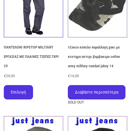
σελίδα
του
προϊόντος
ΠΑΝΤΕΛΟΝΙ RIPSTOP MILITARY
τζοκευ καπελο παραλλαγη χακι με
ΕΡΓΑΣΙΑΣ ΜΕ ΠΛΑΙΝΕΣ ΤΣΕΠΕΣ ΓΚΡΙ
κεντημα αστερι βαμβακερο cotton
29
army military combat jokey 14
€
29,00
€
14,00
Αυτό
το
Επιλογή
Διαβάστε περισσότερα
προϊόν
έχει
SOLD OUT
πολλαπλές
παραλλαγές.
Οι
επιλογές