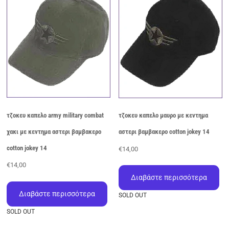
μπορούν
να
επιλεγούν
στη
σελίδα
του
προϊόντος
τζοκευ καπελο army military combat
τζοκευ καπελο μαυρο με κεντημα
χακι με κεντημα αστερι βαμβακερο
αστερι βαμβακερο cotton jokey 14
cotton jokey 14
€
14,00
€
14,00
Διαβάστε περισσότερα
Διαβάστε περισσότερα
SOLD OUT
SOLD OUT